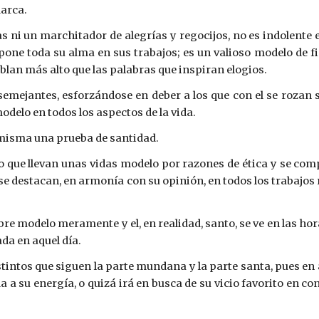
marca.
s ni un marchitador de alegrías y regocijos, no es indolent
pone toda su alma en sus trabajos; es un valioso modelo de 
blan más alto que las palabras que inspiran elogios.
semejantes, esforzándose en deber a los que con el se rozan
odelo en todos los aspectos de la vida.
í misma una prueba de santidad.
que llevan unas vidas modelo por razones de ética y se com
se destacan, en armonía con su opinión, en todos los trabajos
bre modelo meramente y el, en realidad, santo, se ve en las h
da en aquel día.
intos que siguen la parte mundana y la parte santa, pues en
da a su energía, o quizá irá en busca de su vicio favorito en c