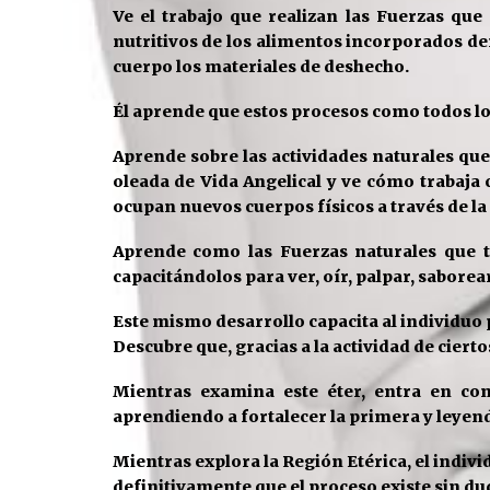
Ve el trabajo que realizan las Fuerzas que
nutritivos de los alimentos
incorporados den
cuerpo los materiales de deshecho.
Él aprende que estos
procesos como todos los
Aprende sobre las actividades naturales que 
oleada de
Vida Angelical y ve cómo trabaja 
ocupan nuevos cuerpos físicos a
través de l
Aprende como las Fuerzas naturales que tr
capacitándolos para ver, oír,
palpar, saborear
Este mismo desarrollo capacita al individuo 
Descubre que, gracias a la actividad de
cierto
Mientras examina este éter, entra en con
aprendiendo a fortalecer
la primera y leyen
Mientras explora la Región Etérica, el indiv
definitivamente que
el proceso existe sin d