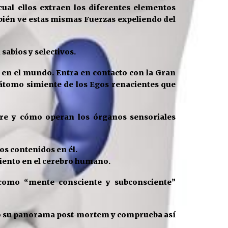
cual ellos extraen los diferentes elementos
ién ve estas
mismas Fuerzas expeliendo del
 sabios
y selectivos.
d en el mundo. Entra en contacto con la Gran
 átomo simiente de los Egos renacientes que
gre y cómo operan los órganos sensoriales
ros contenidos en él.
iento en el cerebro
humano.
 como “mente consciente y subconsciente”
 su panorama post-mortem y comprueba así