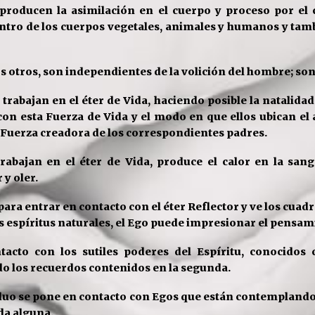
 producen la asimilación en el cuerpo y
proceso por el 
tro de los cuerpos vegetales, animales y humanos y tamb
 otros, son independientes de la volición del hombre; son
trabajan en el éter de Vida,
haciendo posible la natalida
con esta Fuerza de Vida y el modo en que ellos
ubican el
a Fuerza creadora de los correspondientes padres.
abajan en el éter de Vida, produce el
calor en la san
 y oler.
para entrar en contacto con el éter
Reflector y ve los cuad
s espíritus naturales, el Ego puede impresionar el pensam
tacto con los sutiles poderes del
Espíritu, conocidos
do los recuerdos contenidos en la segunda.
iduo se pone en contacto con Egos
que están contemplando
uda alguna.