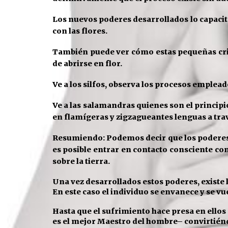
Los nuevos poderes desarrollados lo capaci
con las flores.
También puede ver cómo estas pequeñas cri
de
abrirse en flor.
Ve a los silfos, observa los procesos emplead
Ve a las salamandras quienes son el
principi
en flamígeras y zigzagueantes lenguas a trav
Resumiendo: Podemos decir que los poderes 
es posible entrar en
contacto consciente con 
sobre la tierra.
Una vez desarrollados estos poderes, existe 
En este caso el individuo se envanece y se v
Hasta que el sufrimiento hace presa en
ellos
es el mejor Maestro del hombre– convirtién