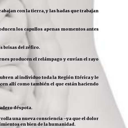
abajan con la tierra, y las hadas que
trabajan
roducen los capullos apenas momentos antes
s brisas del zéfiro.
ienes producen el
relámpago y envían el rayo
cubren al individuo toda la Región Etérica y le
cen allí
como también el que están haciendo
adero déspota.
rrolla una nueva
consciencia –ya que el dolor
cimientos en bien de la humanidad.