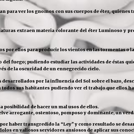
tan para
ver los gnomos con sus cuerpos de éter, quienes tr
aturas extraen
materia colorante del éter Luminoso y p
os por ellos para producir
los vientos en las tormentas o la
o del fuego; pudiendo estudiar las actividades de éstas qu
és de la
oscuridad de un ennegrecido cielo.
desarrollados por la influencia del
Sol sobre el bazo, des
todos sus habitantes pudiendo ver el trabajo que ellos ha
la posibilidad de hacer un mal usos
de ellos.
uelve arrogante, ostentoso,
pomposo y dominante; un verd
 por haber transgredido la “Ley” y como resultado se desa
dolos en
valiosos servidores ansiosos de aplicar sus cono