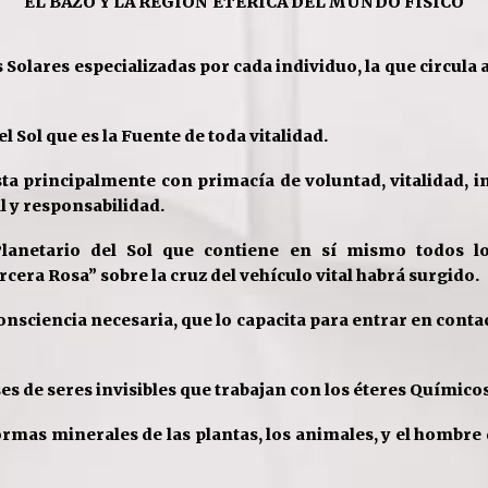
EL BAZO Y LA REGION ETERICA DEL MUNDO FISICO
s Solares especializadas por cada
individuo, la que circula 
el Sol que es la Fuente de toda
vitalidad.
sta principalmente con primacía de
voluntad, vitalidad, 
l y responsabilidad.
lanetario del Sol que contiene en sí
mismo todos los
ercera
R
osa” sobre la cruz del vehículo vital habrá surgido.
consciencia necesaria, que lo
capacita para entrar en contac
ses de seres invisibles
que trabajan con los éteres Químicos
formas minerales de las plantas, los animales, y el hombre