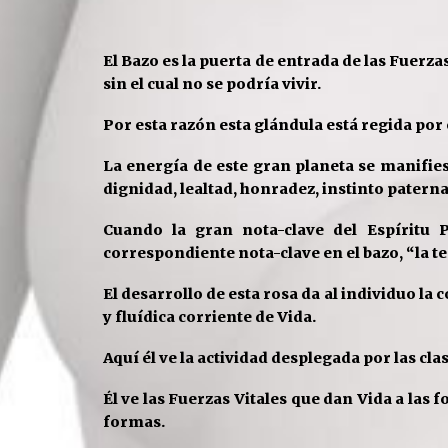
El
B
azo es la puerta de entrada de las Fuerza
sin el cual no se
podría vivir.
Por esta razón esta glándula está regida por 
La energía de este gran planeta se manifie
dignidad, lealtad,
honradez, instinto paterna
Cuando la gran nota-clave del Espíritu P
correspondiente nota-clave en el
bazo, “la t
El desarrollo de esta rosa da al individuo la 
y fluídica
corriente de Vida.
Aquí él ve la actividad desplegada por las cla
Él ve las Fuerzas
Vitales que dan Vida a las 
formas.