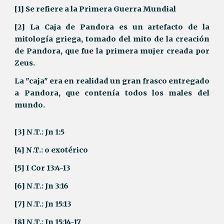
[1] Se refiere a la Primera Guerra Mundial
[2] La Caja de Pandora es un artefacto de la
mitología griega, tomado del mito de la creación
de Pandora, que fue la primera mujer creada por
Zeus.
La "caja" era en realidad un gran frasco entregado
a Pandora, que contenía todos los males del
mundo.
[3] N.T.: Jn 1:5
[4] N.T.: o exotérico
[5] I Cor 13:4-13
[6] N.T.: Jn 3:16
[7] N.T.: Jn 15:13
[8] N.T.: Jn 15:14-17