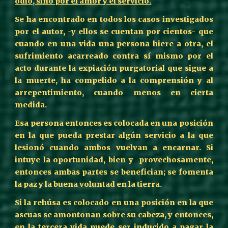
odio, sino por el amor y el servicio.
Se ha encontrado en todos los casos investigados
por el autor, -y ellos se cuentan por cientos- que
cuando en una vida una persona hiere a otra, el
sufrimiento acarreado contra sí mismo por el
acto durante la expiación purgatorial que sigue a
la muerte, ha compelido a la comprensión y al
arrepentimiento, cuando menos en cierta
medida.
Esa persona entonces es colocada en una posición
en la que pueda prestar algún servicio a la que
lesionó cuando ambos vuelvan a encarnar. Si
intuye la oportunidad, bien y provechosamente,
entonces ambas partes se benefician; se fomenta
la paz y la buena voluntad en la tierra.
Si la rehúsa es colocado en una posición en la que
ascuas se amontonan sobre su cabeza, y entonces,
en la tercera vida puede ser inducido a pagar la