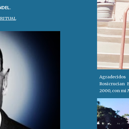
NDEL.
IRITUAL
Agradecido
Rosicrucian F
2000, con mi