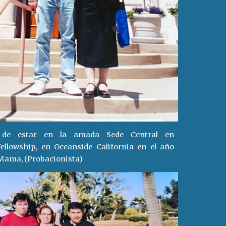
s de estar en la amada Sede Central en
ellowship, en Oceanside California en el año
 Mama, (Probacionista)