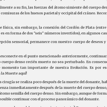
lmente a su fin, las fuerzas del átomo simiente del cuerpo 
s comisuras de los huesos parietal y occipital del cráneo. Re
 física, sin embargo, la conexión del Cordón de Plata (entre 
 es en forma de dos "seis" números invertidos), en algunos ca
cepción sensorial, permanece con nuestro cuerpo de deseos y 
e desconecte en el punto mencionado anteriormente, continua
o cuerpo denso recién muerto no sea perturbado. En consecue
 momento tan importante de nuestra Evolución. Es por es
 la Muerte aquí!
la cirugía se realiza poco después de la muerte del donante, h
ienza inmediatamente después de la muerte del cuerpo denso, e
l átomo semilla del cuerpo denso. Sin embargo, aunque de form
 posible continuar con el proceso panorámico del donante.