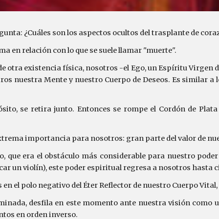
gunta: ¿Cuáles son los aspectos ocultos del trasplante de cora
a en relación con lo que se suele llamar "muerte".
 otra existencia física, nosotros -el Ego, un Espíritu Virgen
tros nuestra Mente y nuestro Cuerpo de Deseos. Es similar a 
ito, se retira junto. Entonces se rompe el Cordón de Plata
trema importancia para nosotros: gran parte del valor de nu
 que era el obstáculo más considerable para nuestro poder 
ar un violín), este poder espiritual regresa a nosotros hasta 
n el polo negativo del Éter Reflector de nuestro Cuerpo Vital,
erminada, desfila en este momento ante nuestra visión como 
entos en orden inverso.