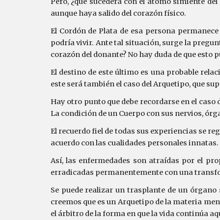
Pero, ¿qué sucederá con el átomo simiente del 
aunque haya salido del corazón físico.
El Cordón de Plata de esa persona permanece en
podría vivir. Ante tal situación, surge la preg
corazón del donante? No hay duda de que esto pu
El destino de este último es una probable relac
este será también el caso del Arquetipo, que su
Hay otro punto que debe recordarse en el caso
La condición de un Cuerpo con sus nervios, órgano
El recuerdo fiel de todas sus experiencias se re
acuerdo con las cualidades personales innatas. S
Así, las enfermedades son atraídas por el pr
erradicadas permanentemente con una transf
Se puede realizar un trasplante de un órgano 
creemos que es un Arquetipo de la materia menta
el árbitro de la forma en que la vida continúa aq