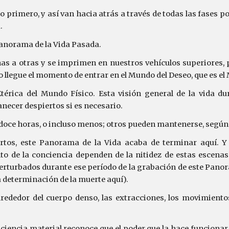
lo primero, y así van hacia atrás a través de todas las fases po
.
anorama de la Vida Pasada.
as a otras y se imprimen en nuestros vehículos superiores
o llegue el momento de entrar en el Mundo del Deseo, que es el
érica del Mundo Físico. Esta visión general de la vida du
cer despiertos si es necesario.
oce horas, o incluso menos; otros pueden mantenerse, según l
s, este Panorama de la Vida acaba de terminar aquí. Y p
nto de la conciencia dependen de la nitidez de estas escena
turbados durante ese período de la grabación de este Panor
a determinación de la muerte aquí).
alrededor del cuerpo denso, las extracciones, los movimiento
iencia material reconoce que el poder que la hace funcionar e