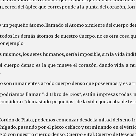
ón, cerca del ápice que corresponde a la punta del corazón, fo
hay un pequeño átomo, llamado el Átomo Simiente del cuerpo de
 todos los demás átomos de nuestro Cuerpo, no es otra cosa que 
por ejemplo.
s mismos, los seres humanos, sería imposible, sin la Vida ind
el cuerpo denso es la que mueve el corazón, dando vida a 
.
o son inmanentes a todo cuerpo denso que poseemos, y es a t
podríamos llamar "El Libro de Dios", están impresas todas nu
onsiderar "demasiado pequeñas" de la vida que acaba de termi
rdón de Plata, podemos comenzar desde la mitad del seno fron
l hígado, pasando por el plexo celíaco y terminando en el vérti
Ego) con nuestro cuerpo denso, Cuerpo Vital, Cuerpo de Deseos