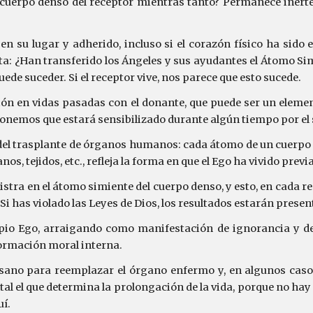
cuerpo denso del receptor mientras tanto? Permanece inerte e
 su lugar y adherido, incluso si el corazón físico ha sido e
unta: ¿Han transferido los Ángeles y sus ayudantes el Átomo Sim
ede suceder. Si el receptor vive, nos parece que esto sucede.
ión en vidas pasadas con el donante, que puede ser un elemen
ponemos que estará sensibilizado durante algún tiempo por el s
 del trasplante de órganos humanos: cada átomo de un cuerpo 
s, tejidos, etc., refleja la forma en que el Ego ha vivido previ
gistra en el átomo simiente del cuerpo denso, y esto, en cada 
i has violado las Leyes de Dios, los resultados estarán present
opio Ego, arraigando como manifestación de ignorancia y de
ormación moral interna.
sano para reemplazar el órgano enfermo y, en algunos casos
l el que determina la prolongación de la vida, porque no hay
uí.