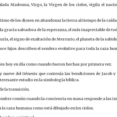
ada Madonna, Virgo, la Virgen de los cielos, vigila el nacim
ltimo de los dioses en abandonar la tierra al tiempo de la caíd
 la gracia salvadora de la esperanza, el más inapreciable de t
ría, el signo de exaltación de Mercurio, el planeta de la sabidu
oce hijos describen el sendero evolutivo para toda la raza 
bles hoy en día como cuando fueron hechas por primera vez.
 nueve del Génesis que contenía las bendiciones de Jacob y 
teresante estudio en la simbología bíblica.
e la transición.
hombre común cuando la conciencia en masa responde a las inf
ra la raza humana como está dibujado en los cielos.