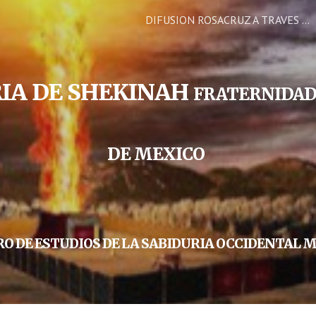
DIFUSION ROSACRUZ A TRAVES DE LA FRATERNIDAD ROSACRUZ DE MEXICO
ip to main content
Skip to navigat
RIA DE SHEKINAH
FRATERNIDAD
DE MEXICO
O DE ESTUDIOS DE LA SABIDURIA OCCIDENTAL 