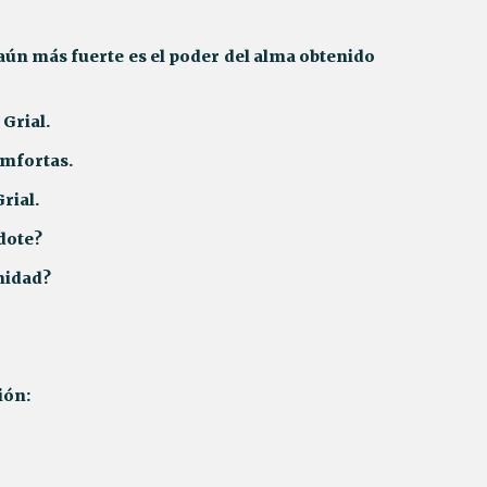
 aún más fuerte es el poder del alma obtenido
 Grial.
 Amfortas.
rial.
rdote?
nidad?
ión: