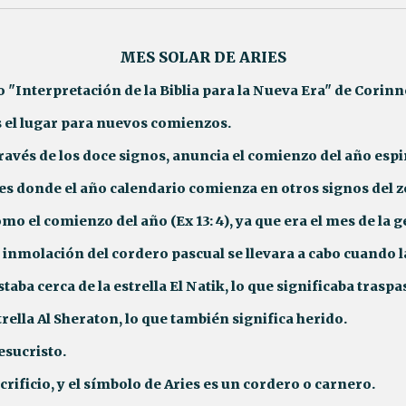
MES SOLAR DE ARIES
ro "Interpretación de la Biblia para la Nueva Era" de Corinn
s el lugar para nuevos comienzos.
 través de los doce signos, anuncia el comienzo del año espi
nes donde el año calendario comienza en otros signos del 
mo el comienzo del año (Ex 13: 4), ya que era el mes de la 
a inmolación del cordero pascual se llevara a cabo cuando 
taba cerca de la estrella El Natik, lo que significaba tras
rella Al Sheraton, lo que también significa herido.
esucristo.
crificio, y el símbolo de Aries es un cordero o carnero.