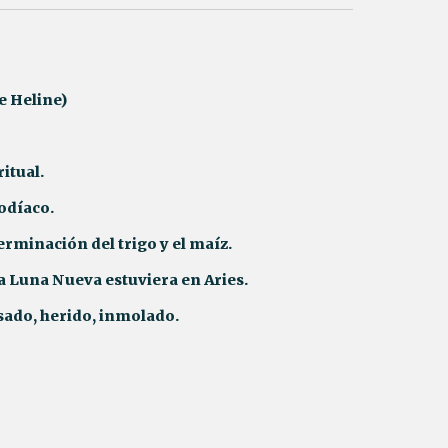
e Heline)
ritual.
zodíaco.
germinación del trigo y el maíz.
la Luna Nueva estuviera en Aries.
pasado, herido, inmolado.