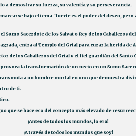
do a demostrar su fuerza, su valentía y su perseverancia.
marcarse bajo el tema "fuerte es el poder del deseo, pero
 el Sumo Sacerdote de los Salvat o Rey de los Caballeros del
 sagrada, entra al Templo del Grial para curar la herida de
or de los Caballeros del Grial y el fiel guardián del Santo G
provoca la transformación de un necio en un Sumo Sace
transmuta a un hombre mortal en uno que demuestra divi
tro de ti.
tico.
iguo que se hace eco del concepto más elevado de resurrecc
¡Antes de todos los mundos, lo era!
¡A través de todos los mundos que soy!