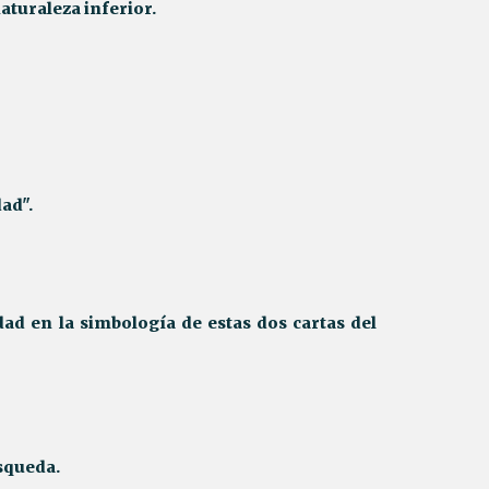
aturaleza inferior.
dad".
dad en la simbología de estas dos cartas del
úsqueda.