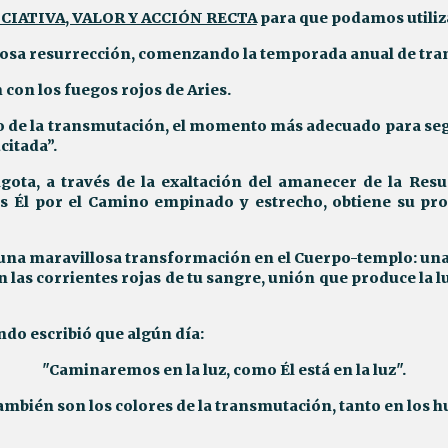
ICIATIVA, VALOR Y ACCIÓN RECTA
para que podamos utiliza
oriosa resurrección, comenzando la temporada anual de tr
 con los fuegos rojos de Aries.
 de la transmutación, el momento más adecuado para segu
citada”.
lgota, a través de la exaltación del amanecer de la Resu
s Él por el Camino empinado y estrecho, obtiene su pro
 una maravillosa transformación en
el
Cuerpo-templo: una 
n las corrientes rojas de tu sangre, unión que produce la 
ndo escribió que algún día
:
"
C
aminaremos en la luz, como Él está en la luz".
y también son los colores de la transmutación, tanto en lo