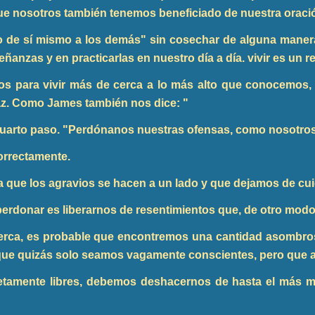
e nosotros también tenemos beneficiado de nuestra oraci
o de sí mismo a los demás" sin cosechar de alguna manera
eñanzas y en practicarlas en nuestro día a día. vivir es un 
os para vivir más de cerca a lo más alto que conocemos,
az. Como James también nos dice: "
 cuarto paso. "Perdónanos nuestras ofensas, como nosotr
correctamente.
que los agravios se hacen a un lado y que dejamos de cuid
erdonar es liberarnos de resentimientos que, de otro modo,
rca, es probable que encontremos una cantidad asombro
que quizás solo seamos vagamente conscientes, pero que
etamente libres, debemos deshacernos de hasta el más mí