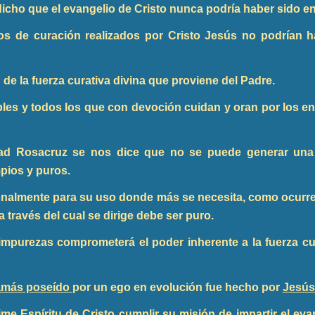
 dicho que el evangelio de Cristo nunca podría haber sido 
s de curación realizados por Cristo Jesús no podrían ha
 de la fuerza curativa divina que proviene del Padre.
bles y todos los que con devoción cuidan y oran por los en
dad Rosacruz se nos dice que no se puede generar una 
pios y puros.
sonalmente para su uso donde más se necesita, como ocurre d
a través del cual se dirige debe ser puro.
mpurezas comprometerá el poder inherente a la fuerza cu
 jamás poseído
por un ego en evolución fue hecho por
Jesús
ime Espíritu de Cristo cumplir su misión de impartir el ev