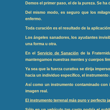
Demos el primer paso, el de la pureza. Se ha
Del mismo modo, es seguro que los milagro
enfermo.
Toda curación es el resultado de la aplicación
Los ángeles sanadores, los ayudantes invisi
una forma u otra.
En el
Servicio de Sanación
de la Fraterni
mantengamos nuestras mentes y cuerpos lim
Ya sea que la fuerza curativa se dirija imper
hacia un individuo específico, el instrumento 
Así como un instrumento contaminado con i
imagen real.
El instrumento terrenal más puro y perfecto
Sólo en un vehículo tan casto podría el subl