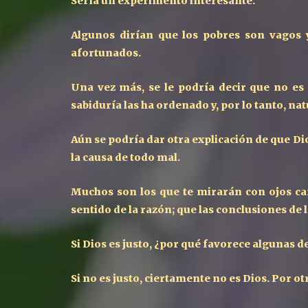
Sería un experimento interesante.
Algunos dirían que los pobres son vagos y
afortunados.
Una vez más, se le podría decir que no es
sabiduría las ha ordenado y, por lo tanto, n
Aún se podría dar otra explicación de que D
la causa de todo mal.
Muchos son los que te mirarán con ojos cans
sentido de la razón; que las conclusiones de
Si Dios es justo, ¿por qué favorece algunas d
Si no es justo, ciertamente no es Dios. Por otr