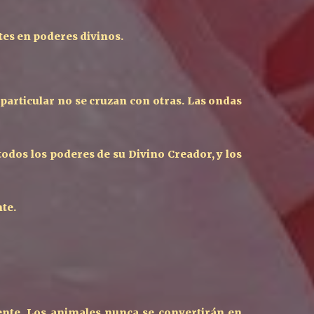
tes en poderes divinos.
 particular no se cruzan con otras. Las ondas
odos los poderes de su Divino Creador, y los
nte.
nte. Los animales nunca se convertirán en