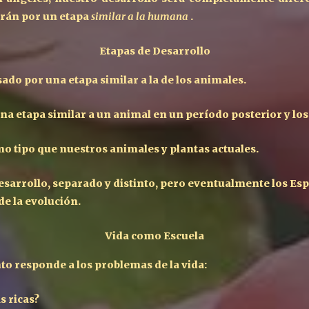
rán por un etapa
similar a la humana
.
Etapas de
D
esarrollo
o por una etapa similar a la de los animales.
na etapa similar a un animal en un período posterior y los
o tipo que nuestros animales y plantas actuales.
desarrollo, separado y distinto, pero eventualmente los E
de la evolución.
Vida como
E
scuela
o responde a los problemas de la vida:
s ricas?