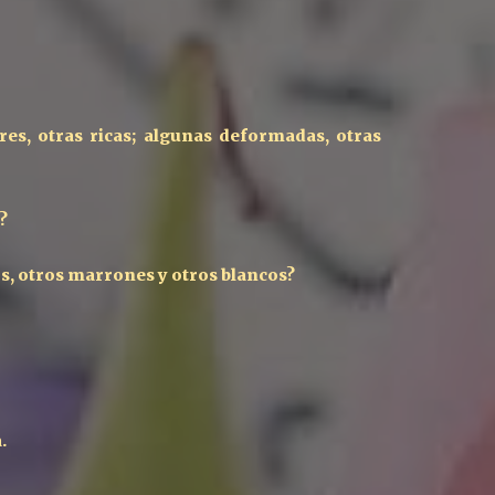
es, otras ricas; algunas deformadas, otras
o?
s, otros marrones y otros blancos?
a.