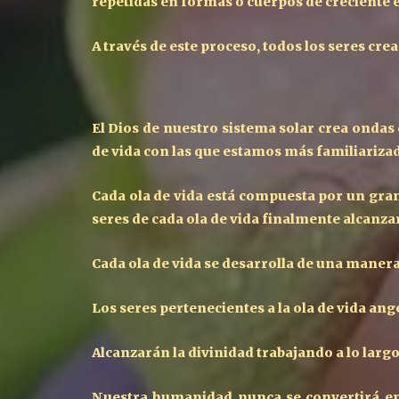
repetidas en formas o cuerpos de creciente e
A través de este proceso, todos los seres cr
El Dios de nuestro sistema solar crea ondas 
de vida con las que estamos más familiarizad
Cada ola de vida está compuesta por un gran
seres de cada ola de vida finalmente alcanza
Cada ola de vida se desarrolla de una maner
Los seres pertenecientes a la ola de vida an
Alcanzarán la divinidad trabajando a lo lar
Nuestra humanidad nunca se convertirá en