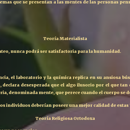
lemas que se presentan a las mentes de las personas pens
Teoría
M
aterialista
l ateo, nunca podrá ser satisfactoria para la humanidad.
a, el laboratorio y la química replica en su ansiosa bú
 declara desesperada que el algo ilusorio por el que tan
teria, denominada mente, que perece cuando el cuerpo se d
nos individuos deberían poseer una mejor calidad de estas 
Teoría
R
eligiosa
O
rtodoxa