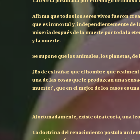
La teoría postulada por el teólogo ortodoxo
Afirma que todos los seres vivos fueron cread
que es inmortal y, independientemente de la 
miseria después de la muerte por toda la et
y la muerte.
Se supone que los animales, los planetas, de
¿Es de extrañar que el hombre que realmente
una de las cosas que le produzcan una sensa
muerte? , que en el mejor de los casos es una
Afortunadamente, existe otra teoría, una teo
La doctrina del renacimiento postula un len