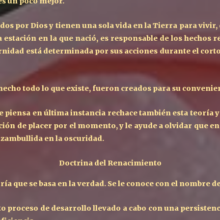
 es un poco mejor.
os por Dios y tienen una sola vida en la Tierra para vivir
estación en la que nació, es responsable de los hechos re
ernidad está determinada por sus acciones durante el cort
 hecho todo lo que existe, fueron creados para su convenie
 piensa en última instancia rechace también esta teoría y
ción de placer por el momento, y le ayude a olvidar que 
 zambullida en la oscuridad.
Doctrina del
R
enacimiento
ría que se basa en la verdad. Se le conoce con el nombre de
to proceso de desarrollo llevado a cabo con una persisten