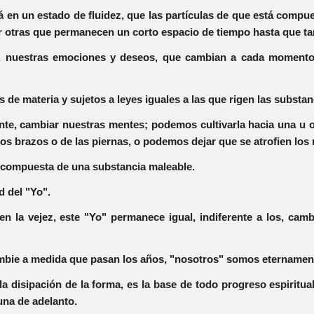
tá en un estado de fluidez, que las partículas de que está com
or otras que permanecen un corto espacio de tiempo hasta que 
, nuestras emociones y deseos, que cambian a cada momento,
de materia y sujetos a leyes iguales a las que rigen las substanc
e, cambiar nuestras mentes; podemos cultivarla hacia una u otr
s brazos o de las piernas, o podemos dejar que se atrofien lo
r compuesta de una substancia maleable.
d del "Yo".
en la vejez, este "Yo" permanece igual, indiferente a los, c
mbie a medida que pasan los años, "nosotros" somos eternamen
la disipación de la forma, es la base de todo progreso espiritua
guna de adelanto.