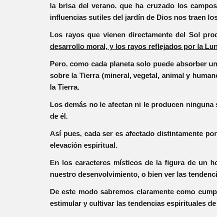
la brisa del verano, que ha cruzado los campos e
influencias sutiles del jardín de Dios nos traen 
Los rayos que vienen directamente del Sol prod
desarrollo moral, y los rayos reflejados por la Lu
Pero, como cada planeta solo puede absorber una
sobre la Tierra (mineral, vegetal, animal y hum
la Tierra.
Los demás no le afectan ni le producen ninguna s
de él.
Así pues, cada ser es afectado distintamente por
elevación espiritual.
En los caracteres místicos de la figura de un 
nuestro desenvolvimiento, o bien ver las tendenc
De este modo sabremos claramente como cumplir 
estimular y cultivar las tendencias espirituales d