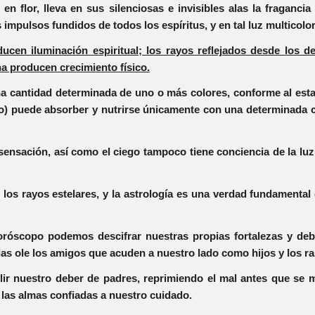
n flor, lleva en sus silenciosas e invisibles alas la fragancia 
los impulsos fundidos de todos los espíritus, y en tal luz multic
ucen iluminación espiritual; los rayos reflejados desde los 
na producen crecimiento físico.
 cantidad determinada de uno o más colores, conforme al esta
ano) puede absorber y nutrirse únicamente con una determinada 
ensación, así como el ciego tampoco tiene conciencia de la luz 
 los rayos estelares, y la astrología es una verdad fundamental
horóscopo podemos descifrar nuestras propias fortalezas y de
ias ole los amigos que acuden a nuestro lado como hijos y los ra
nuestro deber de padres, reprimiendo el mal antes que se mani
e las almas confiadas a nuestro cuidado.