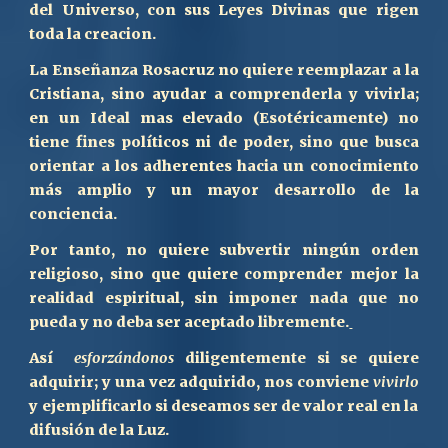
del Universo, con sus Leyes Divinas que rigen
toda la creacion.
La Enseñanza Rosacruz no quiere reemplazar a la
Cristiana, sino ayudar a comprenderla y vivirla;
en un Ideal mas elevado (Esotéricamente) no
tiene fines políticos ni de poder, sino que busca
orientar a los adherentes hacia un conocimiento
más amplio y un mayor desarrollo de la
conciencia.
Por tanto, no quiere subvertir ningún orden
religioso, sino que quiere comprender mejor la
realidad espiritual, sin imponer nada que no
pueda y no deba ser aceptado libremente.
Así
esforzá
ndonos
diligentemente si
se quiere
adquirir; y una vez adquirid
o
, nos conviene
vivirl
o
y ejemplificarlo si deseamos ser de valor real en la
difusión de la Luz.