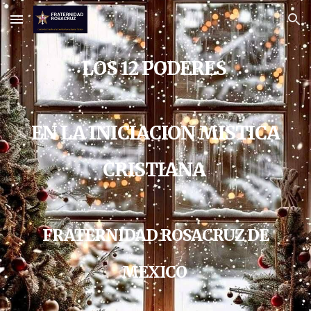
Skip to main content
Skip to navigation
LOS 12 PODERES
EN LA INICIACION MISTICA
CRISTIANA
FRATERNIDAD ROSACRUZ DE
MEXICO